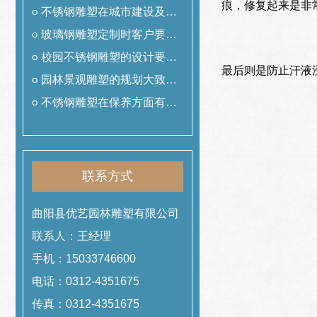
痕，修复起来是非
用
不锈钢雕塑在城市建设及美
化中的作用
玻璃钢雕塑定制时客户要提
前准备什么工作
校园不锈钢雕塑的设计要遵
最后则是防止汗液
从哪些理念
园林景观雕塑的规划大致可
以分为哪几类
不锈钢雕塑在保养方面有哪
些技巧
联系方式
曲阳县优艺园林雕塑有限公司
联系人：王经理
手机：15033746600
电话：0312-4351675
传真：0312-4351675