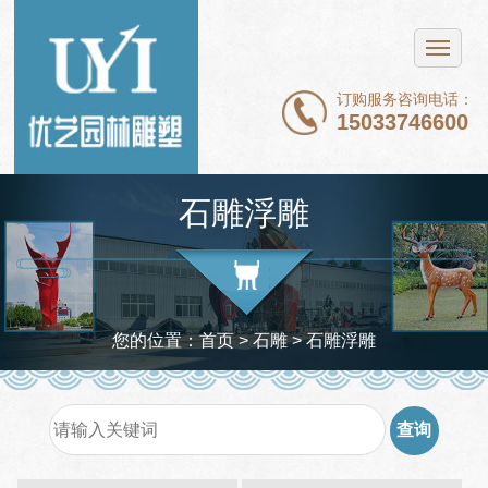
网站首页
不锈钢雕塑
订购服务咨询电话：
15033746600
铜雕塑
石雕
石雕浮雕
玻璃钢雕塑
新闻中心
案例展示
您的位置：
首页
>
石雕
>
石雕浮雕
关于我们
联系我们