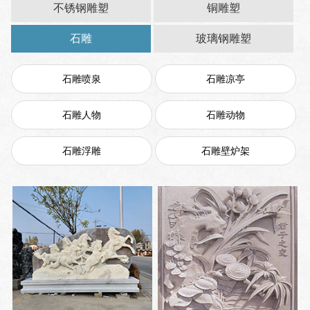
不锈钢雕塑
铜雕塑
石雕
玻璃钢雕塑
石雕喷泉
石雕凉亭
石雕人物
石雕动物
石雕浮雕
石雕壁炉架