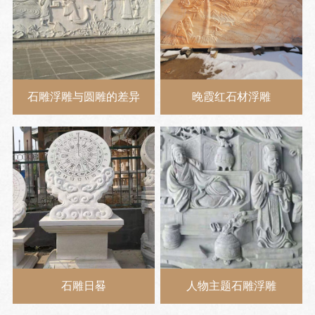
石雕浮雕与圆雕的差异
晚霞红石材浮雕
石雕日晷
人物主题石雕浮雕