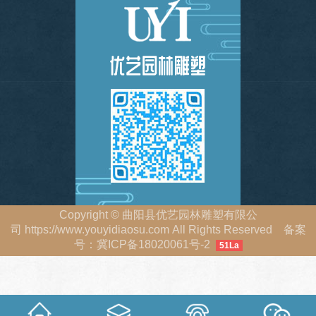
Copyright
©
曲阳县优艺园林雕塑有限公
司
https://www.youyidiaosu.com
All Rights Reserved 备案
号：
冀ICP备18020061号-2
51La