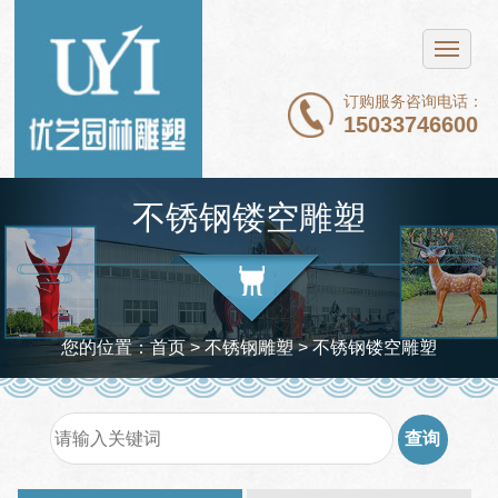
网站首页
不锈钢雕塑
订购服务咨询电话：
15033746600
铜雕塑
石雕
不锈钢镂空雕塑
玻璃钢雕塑
新闻中心
案例展示
您的位置：
首页
>
不锈钢雕塑
>
不锈钢镂空雕塑
关于我们
联系我们