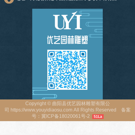
Copyright
©
曲阳县优艺园林雕塑有限公
司
https://www.youyidiaosu.com
All Rights Reserved 备案
号：
冀ICP备18020061号-2
51La