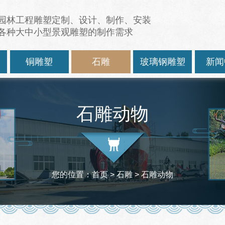
园林工程雕塑定制、设计、制作、安装
各种大中小型景观雕塑的制作需求
塑
铜雕塑
石雕
玻璃钢雕塑
新闻
石雕动物
您的位置：
首页
>
石雕
>
石雕动物