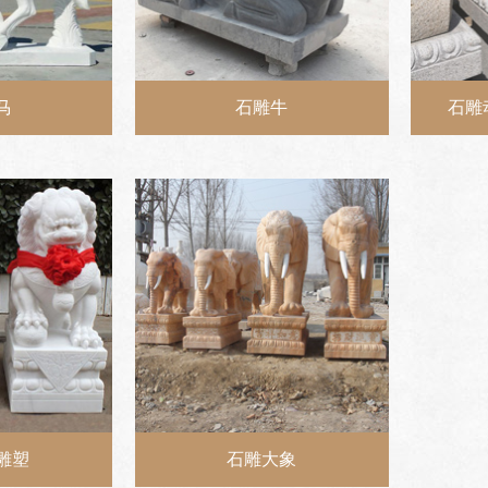
马
石雕牛
石雕
雕塑
石雕大象