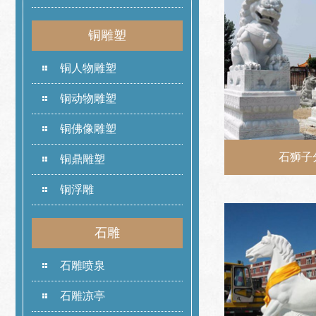
铜雕塑
铜人物雕塑
铜动物雕塑
铜佛像雕塑
石狮子
铜鼎雕塑
铜浮雕
石雕
石雕喷泉
石雕凉亭