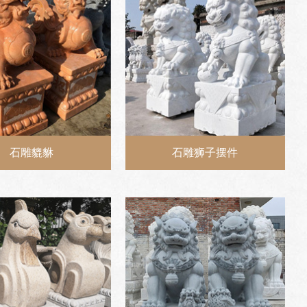
石雕貔貅
石雕狮子摆件