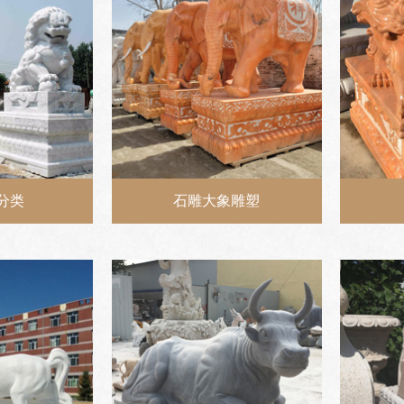
分类
石雕大象雕塑