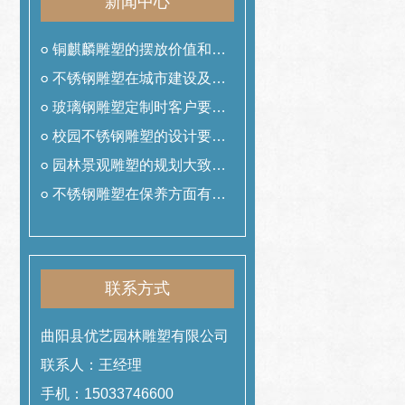
新闻中心
铜麒麟雕塑的摆放价值和作
用
不锈钢雕塑在城市建设及美
化中的作用
玻璃钢雕塑定制时客户要提
前准备什么工作
校园不锈钢雕塑的设计要遵
从哪些理念
园林景观雕塑的规划大致可
以分为哪几类
不锈钢雕塑在保养方面有哪
些技巧
联系方式
曲阳县优艺园林雕塑有限公司
联系人：王经理
手机：15033746600