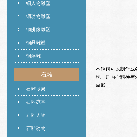
铜人物雕塑
铜动物雕塑
铜佛像雕塑
铜鼎雕塑
铜浮雕
不锈钢可以制作成
石雕
现，是内心精神与
点缀。
石雕喷泉
石雕凉亭
石雕人物
石雕动物