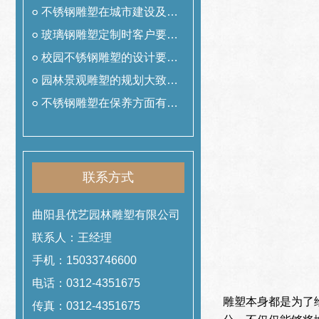
用
不锈钢雕塑在城市建设及美
化中的作用
玻璃钢雕塑定制时客户要提
前准备什么工作
校园不锈钢雕塑的设计要遵
从哪些理念
园林景观雕塑的规划大致可
以分为哪几类
不锈钢雕塑在保养方面有哪
些技巧
联系方式
曲阳县优艺园林雕塑有限公司
联系人：王经理
手机：15033746600
电话：0312-4351675
雕塑本身都是为了
传真：0312-4351675