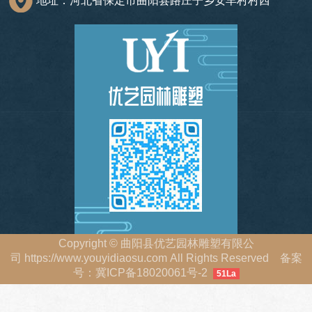
Copyright
©
曲阳县优艺园林雕塑有限公
司
https://www.youyidiaosu.com
All Rights Reserved 备案
号：
冀ICP备18020061号-2
51La