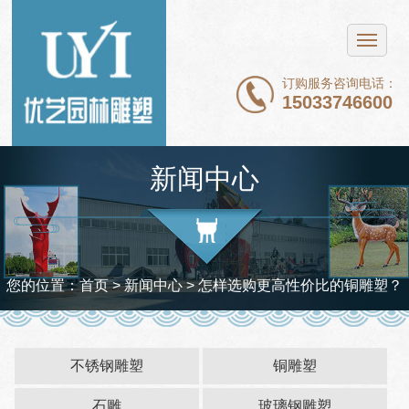
网站首页
不锈钢雕塑
订购服务咨询电话：
15033746600
铜雕塑
石雕
新闻中心
玻璃钢雕塑
新闻中心
案例展示
您的位置：
首页
>
新闻中心
> 怎样选购更高性价比的铜雕塑？
关于我们
联系我们
不锈钢雕塑
铜雕塑
石雕
玻璃钢雕塑