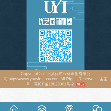
Copyright
©
曲阳县优艺园林雕塑有限公
司
https://www.youyidiaosu.com
All Rights Reserved 备案
号：
冀ICP备18020061号-2
51La
冀公网安备 13063402000213号