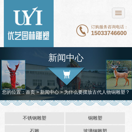
网站首页
不锈钢雕塑
订购服务咨询电话：
15033746600
铜雕塑
石雕
新闻中心
玻璃钢雕塑
新闻中心
案例展示
您的位置：
首页
>
新闻中心
> 为什么要摆放古代人物铜雕塑？
关于我们
联系我们
不锈钢雕塑
铜雕塑
石雕
玻璃钢雕塑