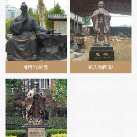
铜华佗雕塑
铜人物雕塑