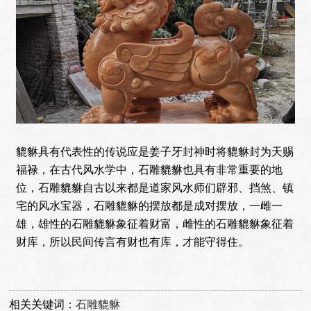
貔貅具有代表性的传说应是姜子牙封神时将貔貅封为天赐
福禄，在古代风水学中，石雕貔貅也具有非常重要的地
位，石雕貔貅自古以来都是道家风水师们辟邪、挡煞、镇
宅的风水宝器，石雕貔貅的摆放都是成对摆放，一雌一
雄，雄性的石雕貔貅象征着财富，雌性的石雕貔貅象征着
财库，所以民间传言有财也有库，才能守得住。
相关关键词：
石雕貔貅