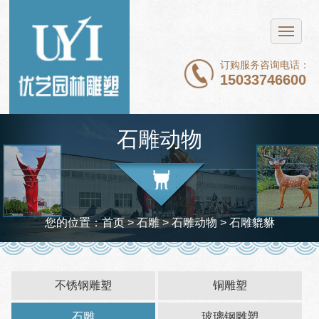
网站首页
不锈钢雕塑
订购服务咨询电话：
15033746600
铜雕塑
石雕
石雕动物
玻璃钢雕塑
新闻中心
案例展示
您的位置：
首页
> 石雕 >
石雕动物
> 石雕貔貅
关于我们
联系我们
不锈钢雕塑
铜雕塑
石雕
玻璃钢雕塑