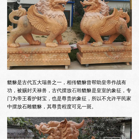
貔貅是古代五大瑞兽之一，相传貔貅曾帮助皇帝作战有
功，被赐封天禄兽，古代摆放
石雕
貔貅是皇室的象征，专
门为帝王看护财宝，也是尊贵的象征，所以不允许平民家
中摆放石雕貔貅，其尊贵程度可见一斑。