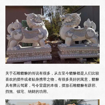
关于石雕貔貅的传说有很多，从古至今貔貅都是人们比较
喜欢的摆件或者贴身携带之物，有很多美好的寓意，貔貅
具有腾云驾雾，号令雷霆的本领，摆放石雕貔貅有辟邪、
挡煞、镇宅、纳财的功用。