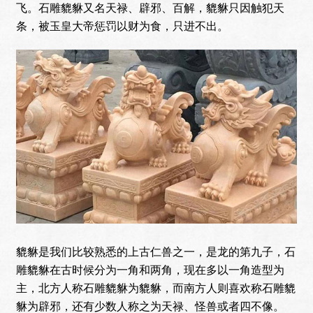
飞。石雕貔貅又名天禄、辟邪、百解，貔貅只因触犯天
条，被玉皇大帝惩罚以财为食，只进不出。
貔貅是我们比较熟悉的上古仁兽之一，是龙的第九子，石
雕貔貅在古时候分为一角和两角，现在多以一角造型为
主，北方人称石雕貔貅为貔貅，而南方人则喜欢称石雕貔
貅为辟邪，还有少数人称之为天禄、怪兽或者四不像。