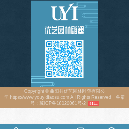
Copyright
©
曲阳县优艺园林雕塑有限公
司
https://www.youyidiaosu.com
All Rights Reserved 备案
号：
冀ICP备18020061号-2
51La