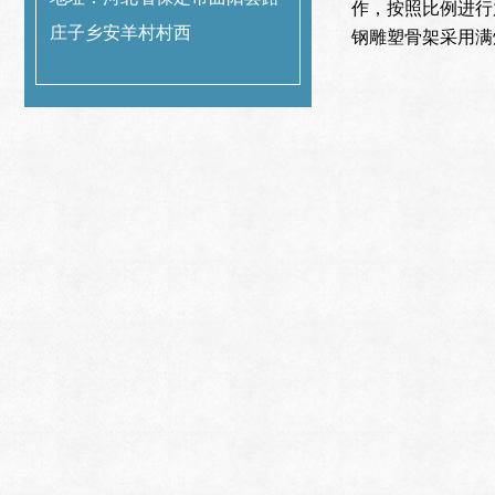
作，按照比例进行
庄子乡安羊村村西
钢雕塑骨架采用满