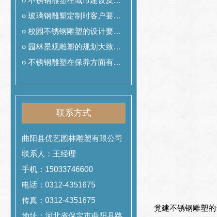
用
不锈钢雕塑在城市建设及美
化中的作用
玻璃钢雕塑定制时客户要提
前准备什么工作
校园不锈钢雕塑的设计要遵
从哪些理念
园林景观雕塑的规划大致可
以分为哪几类
不锈钢雕塑在保养方面有哪
些技巧
联系方式
曲阳县优艺园林雕塑有限公司
联系人：王经理
手机：15033746600
电话：0312-4351675
传真：0312-4351675
党建不锈钢雕塑的
地址：河北省保定市曲阳县路