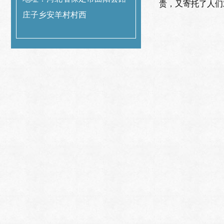
贵，又寄托了人们
庄子乡安羊村村西