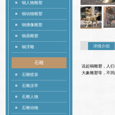
铜人物雕塑
铜动物雕塑
铜佛像雕塑
铜鼎雕塑
详情介绍
铜浮雕
石雕
说起铜雕塑，人们
大象雕塑等，不同
石雕喷泉
石雕凉亭
石雕人物
石雕动物