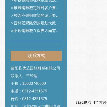
用
不锈钢雕塑在城市建设及美
化中的作用
玻璃钢雕塑定制时客户要提
前准备什么工作
校园不锈钢雕塑的设计要遵
从哪些理念
园林景观雕塑的规划大致可
以分为哪几类
不锈钢雕塑在保养方面有哪
些技巧
联系方式
曲阳县优艺园林雕塑有限公司
联系人：王经理
手机：15033746600
电话：0312-4351675
传真：0312-4351675
现代也沿用了古时
地址：河北省保定市曲阳县路