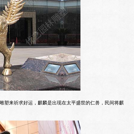
雕塑来祈求好运，麒麟是出现在太平盛世的仁兽，民间将麒