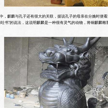
中，麒麟与孔子还有很大的关联，据说孔子的母亲在分娩时便看
麟吐书”的说法，这说明麒麟是一种很有灵气的动物，将铜麒麟