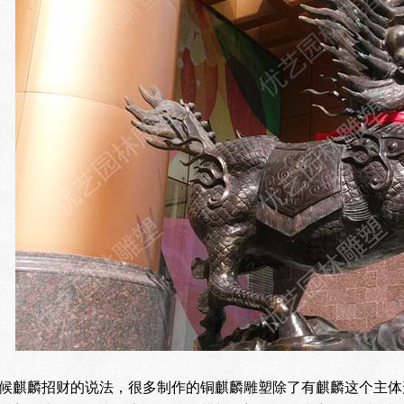
候麒麟招财的说法，很多制作的铜麒麟雕塑除了有麒麟这个主体