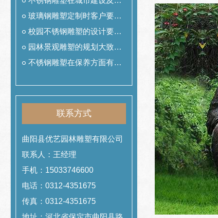
用
不锈钢雕塑在城市建设及美
化中的作用
玻璃钢雕塑定制时客户要提
前准备什么工作
校园不锈钢雕塑的设计要遵
从哪些理念
园林景观雕塑的规划大致可
以分为哪几类
不锈钢雕塑在保养方面有哪
些技巧
联系方式
曲阳县优艺园林雕塑有限公司
联系人：王经理
手机：15033746600
电话：0312-4351675
传真：0312-4351675
地址：河北省保定市曲阳县路