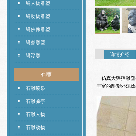
铜人物雕塑
铜动物雕塑
铜佛像雕塑
铜鼎雕塑
详情介绍
铜浮雕
石雕
仿真大猩猩雕塑
丰富的雕塑外观效
石雕喷泉
石雕凉亭
石雕人物
石雕动物