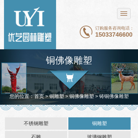
网站首页
不锈钢雕塑
订购服务咨询电话：
15033746600
铜雕塑
石雕
铜佛像雕塑
玻璃钢雕塑
新闻中心
案例展示
您的位置：
首页
> 铜雕塑 >
铜佛像雕塑
> 铸铜佛像雕塑
关于我们
联系我们
不锈钢雕塑
铜雕塑
石雕
玻璃钢雕塑