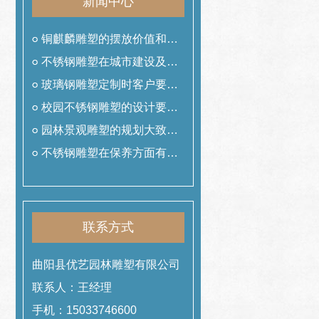
新闻中心
铜麒麟雕塑的摆放价值和作
用
不锈钢雕塑在城市建设及美
化中的作用
玻璃钢雕塑定制时客户要提
前准备什么工作
校园不锈钢雕塑的设计要遵
从哪些理念
园林景观雕塑的规划大致可
以分为哪几类
不锈钢雕塑在保养方面有哪
些技巧
联系方式
曲阳县优艺园林雕塑有限公司
联系人：王经理
手机：15033746600