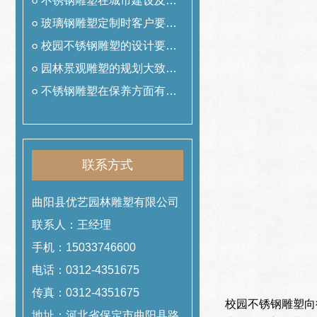
用
不锈钢雕塑在城市建设及美
化中的作用
玻璃钢雕塑定制时客户要提
前准备什么工作
校园不锈钢雕塑的设计要遵
从哪些理念
园林景观雕塑的规划大致可
以分为哪几类
不锈钢雕塑在保养方面有哪
些技巧
联系方式
曲阳县优艺园林雕塑有限公司
联系人：王经理
手机：15033746600
电话：0312-4351675
传真：0312-4351675
校园不锈钢雕塑向
地址：河北省保定市曲阳县路