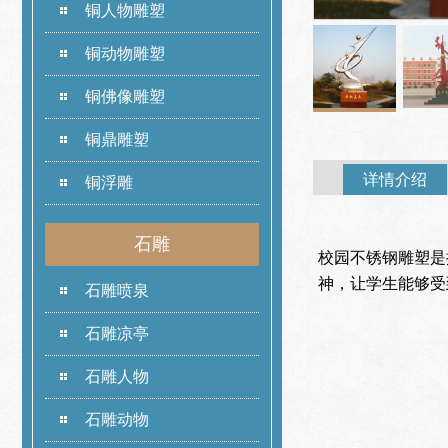
铜人物雕塑
铜动物雕塑
铜佛像雕塑
铜鼎雕塑
详情介绍
铜浮雕
石雕
校园不锈钢雕塑是
神，让学生能够受
石雕喷泉
石雕凉亭
石雕人物
石雕动物