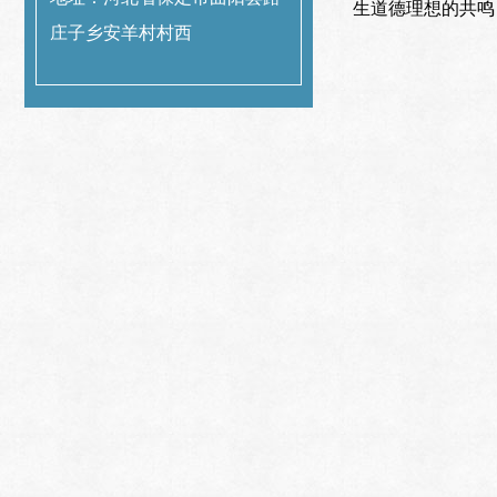
生道德理想的共鸣
庄子乡安羊村村西