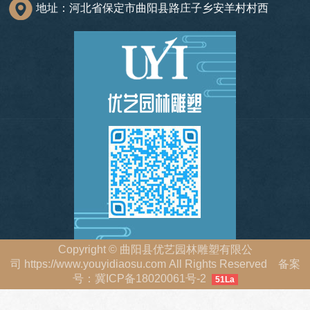
地址：河北省保定市曲阳县路庄子乡安羊村村西
Copyright
©
曲阳县优艺园林雕塑有限公
司
https://www.youyidiaosu.com
All Rights Reserved 备案
号：
冀ICP备18020061号-2
51La